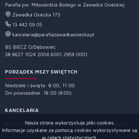
Parafia pw. Miłosierdzia Bożego w Zawadce Osieckiej
Zawadka Osiecka 173
13 442 09 05
kancelaria@parafiazawadkaosiecka.pl
BS BIECZ O/Dębowiec
38 8627 1024 2004 6001 2959 0001
PORZĄDEK MSZY ŚWIĘTYCH
Niedziele i święta: 8:00, 11:00
Dni powszednie: 18:00 (8.00)
KANCELARIA
Nasza strona wykorzystuje pliki cookies.
Kancelaria parafialna czynna od poniedziałku do soboty
Informacje uzyskane za pomocą cookies wykorzystywane są
bezpośrednio po Mszy Świętej
w celach statystycznych.